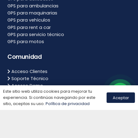
GPS para ambulancias
GPS para maquinarias
GPS para vehículos
GPS para rent a car
GPS para servicio técnico
GPS para motos
Comunidad
Acceso Clientes
Soporte Técnico
Acceso Demo
Este sitio web utiliza cookies para mejorar tu
FAQs
experiencia. Si continúas navegando por este
Aceptar
Calculando el Ahorro
sitio, aceptas su uso.
Política de privacidad
Libro de reclamaciones